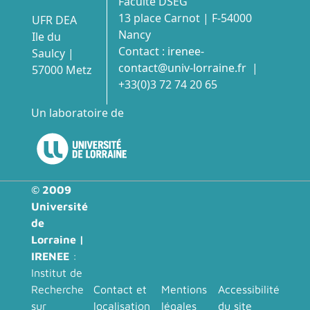
Faculté DSEG
13 place Carnot | F-54000
UFR DEA
Nancy
Ile du
Contact :
irenee-
Saulcy |
contact@univ-lorraine.fr
|
57000 Metz
+33(0)3 72 74 20 65
Un laboratoire de
© 2009
Université
de
Lorraine |
IRENEE
:
Institut de
menu-bas_footer
Recherche
Contact et
Mentions
Accessibilité
sur
localisation
légales
du site