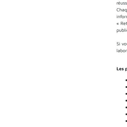
réuss
Chaqu
info
« Ret
publi
Si vo
labo
Les 